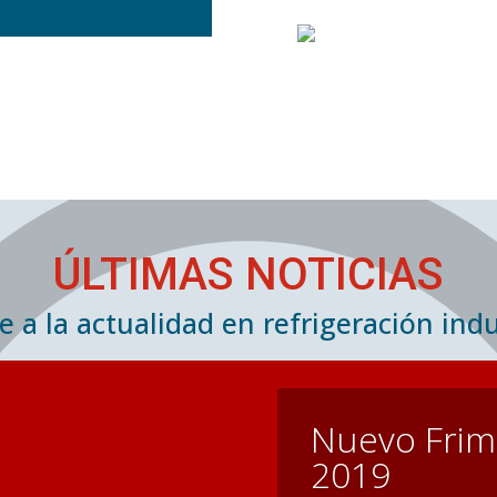
DISEÑO
Además de co
facilitan su
pensando en 
con los que
ÚLTIMAS NOTICIAS
 a la actualidad en refrigeración indu
Nuevo Frime
2019