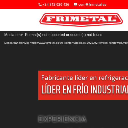
+34 913 030 426
com@frimetal.es
Reproductor
Media error: Format(s) not supported or source(s) not found
de
Descargar archivo: https://www.frimetal.es/wp-content/uploads/2023/02/frimetal-fondoweb.mp
vídeo
Fabricante líder en refrigerac
LÍDER EN FRÍO INDUSTRIA
EXPERIENCIA