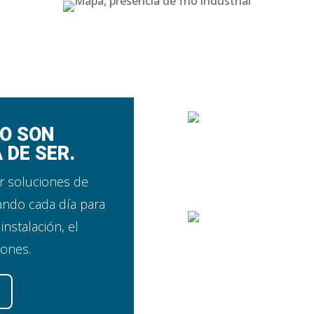
CALIDAD
Nuestro proc
ÑO SON
mediante un 
 DE SER.
profesionale
r soluciones de
CONOCI
ando cada día para
instalación, el
50 años de i
convierte en
iones.
mantener un 
conocimient