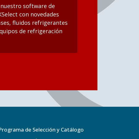
nuestro software de
 KSelect con novedades
es, fluidos refrigerantes
quipos de refrigeración
Programa de Selección y Catálogo