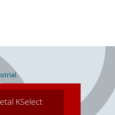
ntar con una calidad excepcional, nuestros productos
 instalación y mantenimiento. Contínuamente estamos
mejorar el diseño de cara a todos los profesionales
 colaboramos.
strial.
tal KSelect