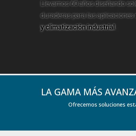
Llevamos 60 años diseñando soluc
duraderas para las aplicaciones
y climatización industrial
.
LA GAMA MÁS AVANZ
Ofrecemos soluciones está