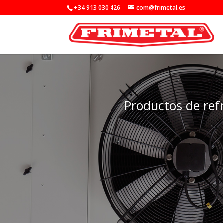
+34 913 030 426
com@frimetal.es
Productos de refr