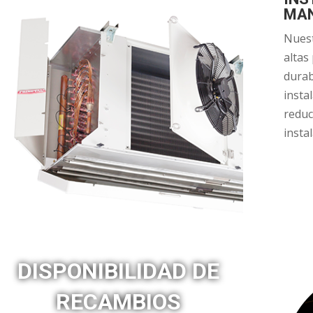
MAN
Nuest
altas
durab
insta
reduc
instal
DISPONIBILIDAD DE
RECAMBIOS