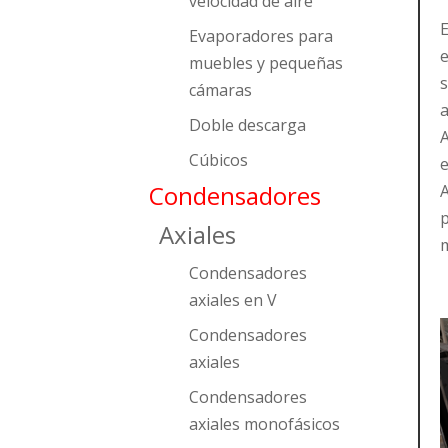
velocidad de aire
E
Evaporadores para
e
muebles y pequeñas
cámaras
a
Doble descarga
Cúbicos
e
Condensadores
A
p
Axiales
m
Condensadores
axiales en V
Condensadores
axiales
Condensadores
axiales monofásicos