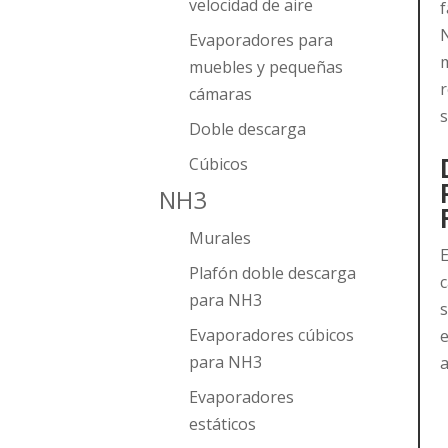
velocidad de aire
f
N
Evaporadores para
m
muebles y pequeñas
r
cámaras
s
Doble descarga
Cúbicos
NH3
Murales
Plafón doble descarga
para NH3
s
Evaporadores cúbicos
e
para NH3
a
Evaporadores
estáticos